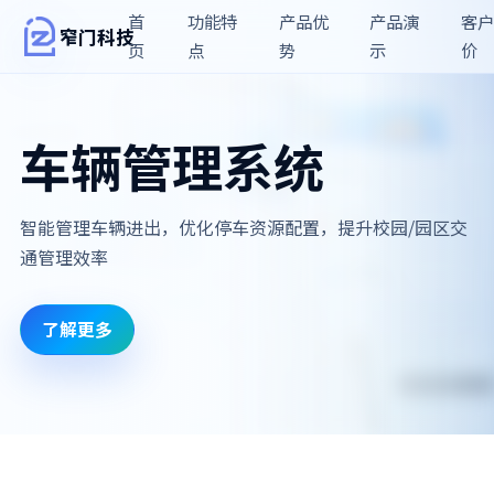
首
功能特
产品优
产品演
客户
窄门科技
页
点
势
示
价
车辆管理系统
智能管理车辆进出，优化停车资源配置，提升校园/园区交
通管理效率
了解更多